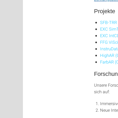
Projekte
SFB-TRR
EXC Sim
EXC Int
FFG ViSc
InstruDat
HighAR (C
FarbAR (C
Forschu
Unsere Forsc
sich auf:
Immersive
Neue Int