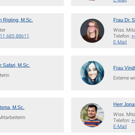
n Rigling, M.Sc.
Frau Dr. 
ter
Wiss. Mita
11 685 88611
Telefon:
+
E-Mail
 Safari, M.Sc.
Frau Vind
terin
Externe wi
Herr Jona
lsma, M.Sc.
Wiss. Mita
Mitarbeiterin
Telefon:
+
E-Mail