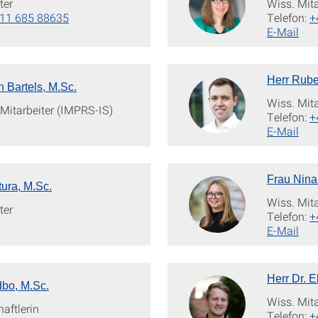
ter
Wiss. Mita
11 685 88635
Telefon:
+
E-Mail
Herr Rube
h Bartels, M.Sc.
Wiss. Mita
 Mitarbeiter (IMPRS-IS)
Telefon:
+
E-Mail
Frau Nina
ura, M.Sc.
Wiss. Mita
ter
Telefon:
+
E-Mail
Herr Dr. E
dbo, M.Sc.
Wiss. Mita
aftlerin
Telefon:
+