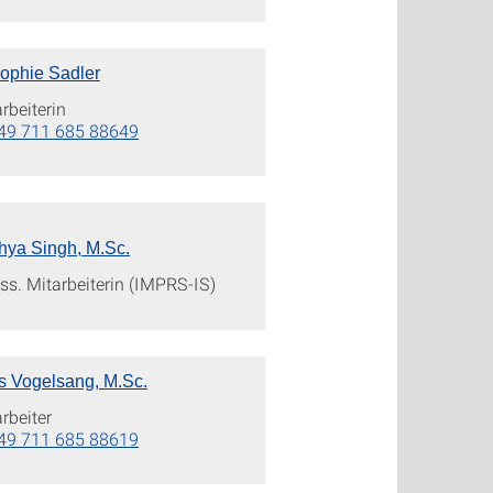
Sophie Sadler
rbeiterin
49 711 685 88649
hya Singh, M.Sc.
ss. Mitarbeiterin (IMPRS-IS)
s Vogelsang, M.Sc.
rbeiter
49 711 685 88619