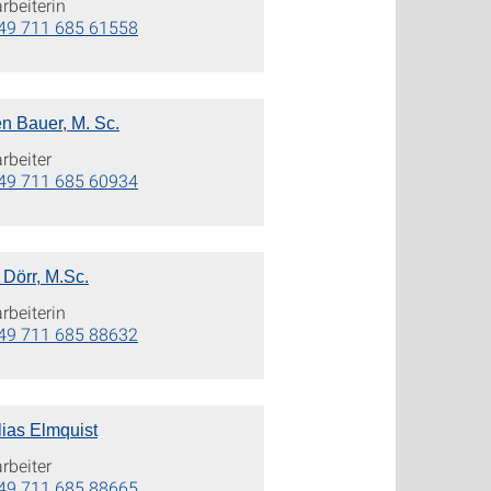
rbeiterin
49 711 685 61558
n Bauer, M. Sc.
rbeiter
49 711 685 60934
 Dörr, M.Sc.
rbeiterin
49 711 685 88632
lias Elmquist
rbeiter
49 711 685 88665