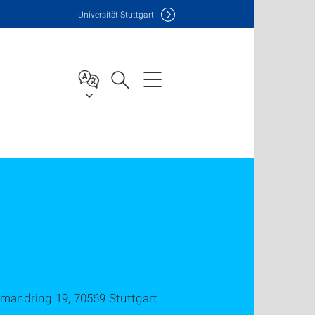
Uni
versität Stuttgart
llmandring 19, 70569 Stuttgart