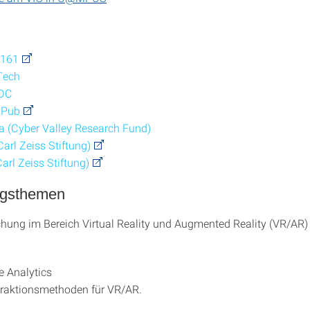
 161
Tech
CDC
iPub
a (Cyber Valley Research Fund)
arl Zeiss Stiftung)
arl Zeiss Stiftung)
ngsthemen
hung im Bereich Virtual Reality und Augmented Reality (VR/AR) 
 Analytics
eraktionsmethoden für VR/AR.