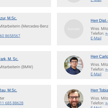
zur, M.Sc.
Herr Dipl.
Mitarbeiterin (Mercedes-Benz
Wiss. Mita
Telefon:
+
160 8658567
E-Mail
Herr Carl
ark, M. Sc.
Wiss. Mita
Mitarbeiterin (BMW)
Telefon:
+
E-Mail
Rau, M.Sc.
Herr Tobi
ter
Wiss. Mita
11 685 88628
Telefon:
+
E-Mail