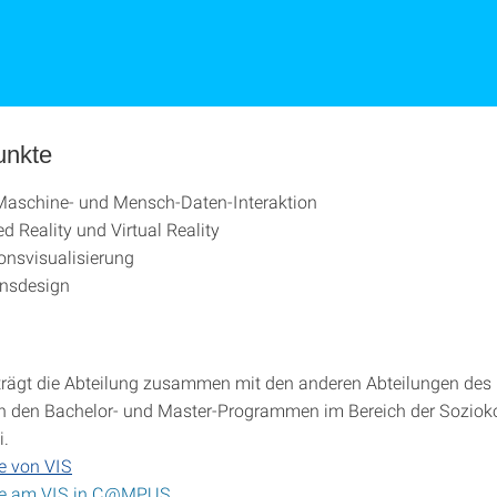
unkte
aschine- und Mensch-Daten-Interaktion
 Reality und Virtual Reality
onsvisualisierung
onsdesign
 trägt die Abteilung zusammen mit den anderen Abteilungen des I
n den Bachelor- und Master-Programmen im Bereich der Sozioko
i.
e von VIS
te am VIS in C@MPUS