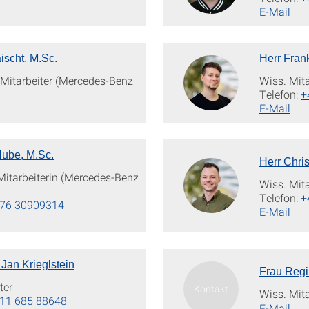
E-Mail
ischt, M.Sc.
Herr Fran
 Mitarbeiter (Mercedes-Benz
Wiss. Mita
Telefon:
+
E-Mail
Hube, M.Sc.
Herr Chris
Mitarbeiterin (Mercedes-Benz
Wiss. Mita
Telefon:
+
176 30909314
E-Mail
. Jan Krieglstein
Frau Regi
ter
Wiss. Mita
11 685 88648
E-Mail