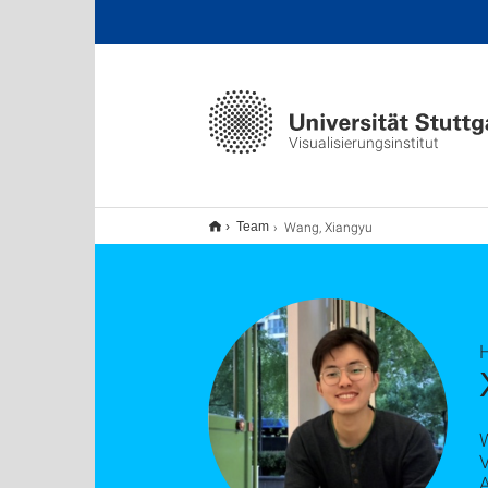
Visualisierungsinstitut
Wang, Xiangyu
Team
W
V