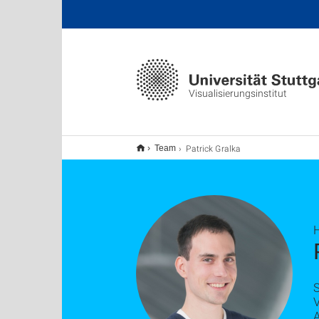
Visualisierungsinstitut
Patrick Gralka
Team
H
V
A