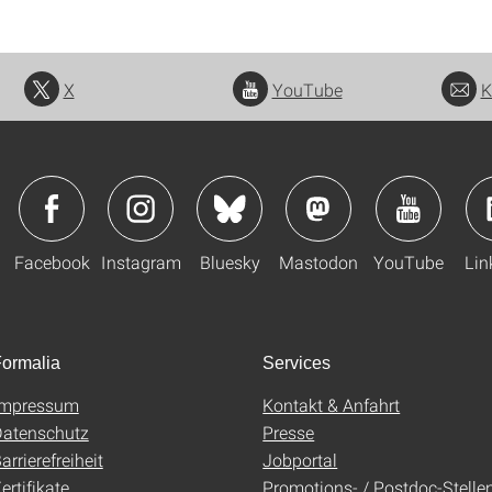
X
YouTube
K
Facebook
Instagram
Bluesky
Mastodon
YouTube
Lin
ormalia
Services
Impressum
Kontakt & Anfahrt
atenschutz
Presse
arrierefreiheit
Jobportal
ertifikate
Promotions- / Postdoc-Stelle