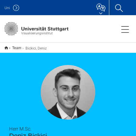
Uni
Visualisierungsinstitut
Bickici, Deniz
Team
Herr M.Sc.
Deniz Bickici