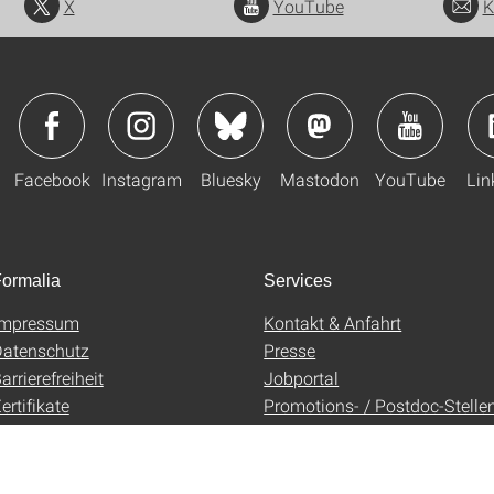
X
YouTube
K
Facebook
Instagram
Bluesky
Mastodon
YouTube
Lin
ormalia
Services
Impressum
Kontakt & Anfahrt
atenschutz
Presse
arrierefreiheit
Jobportal
ertifikate
Promotions- / Postdoc-Stelle
AGB
Uni-Shop