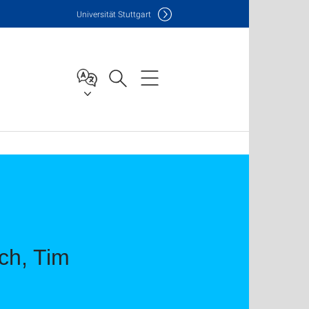
Uni
versität Stuttgart
ch, Tim