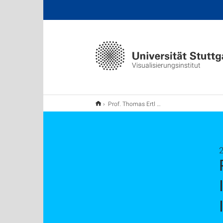
Visualisierungsinstitut
Prof. Thomas Ertl wird Dekan der Fakultät Informatik, Elektrotechnik- und Informationstechnik