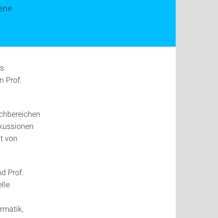
ene
es
n Prof.
achbereichen
skussionen
ät von
d Prof.
lle
rmatik,