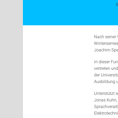
Nach seiner 
Wintersemest
Joachim Spei
In dieser Fun
vertreten un
der Universi
Ausbildung u
Unterstützt w
Jonas Kuhn, 
Sprachverarb
Elektrotechn