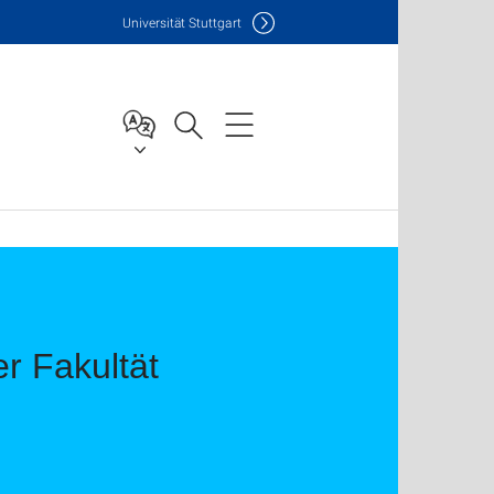
Uni
versität Stuttgart
r Fakultät