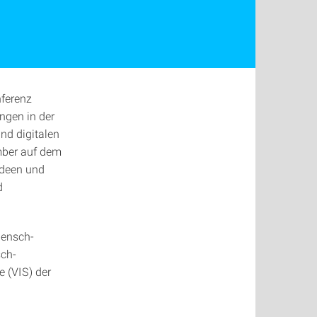
nferenz
ngen in der
nd digitalen
mber auf dem
Ideen und
d
Mensch-
sch-
e (VIS) der