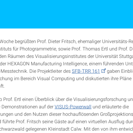
oche begrüßten Prof. Dieter Fritsch, ehemaliger Universitäts-R
stituts für Photogrammetrie, sowie Prof. Thomas Ertl und Prof. D
den Räumen des Visualisierungsinstitutes der Universität Stuttg
 der HEXAGON Manufacturing Intelligence, einem führenden Un
-Messtechnik. Die Projektleiter des
SFB-TRR 161
gaben Einblic
schung im Bereich Visual Computing und diskutierten ihre Pläne
ft.
 Prof. Ertl einen Überblick über die Visualisierungsforschung un
e Demonstrationen auf der
VISUS-Powerwall
und erläuterte die
rungen und den Nutzen dieser hochauflösenden Großprojektion
führte Prof. Fritsch seine Gäste auf einen virtuellen Ausflug dur
chwarzwald gelegenen KIeinstadt Calw. Mit den von ihm entwic