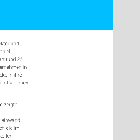
ektor und
aniel
art rund 25
ternehmen in
ke in ihre
 und Visionen
d zeigte
sleinwand.
ch die im
kelten