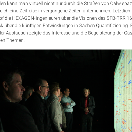
en kann man virtuell nicht nur durch die Straßen von Calw spaz
eich eine Zeitreise in vergangene Zeiten unternehmen. Letztlich 
opf die HEXAGON-Ingenieuren über die Visionen des SFB-TRR 1
ck über die künftigen Entwicklungen in Sachen Quantifizierung. 
er Austausch zeigte das Interesse und die Begeisterung der Gä
nen Themen.