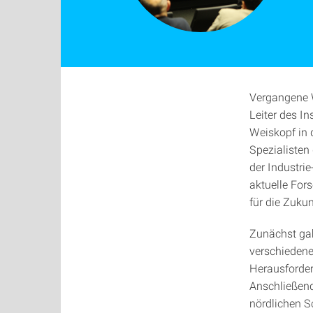
Vergangene W
Leiter des In
Weiskopf in 
Spezialisten
der Industrie
aktuelle For
für die Zukun
Zunächst gab
verschieden
Herausforde
Anschließend 
nördlichen S