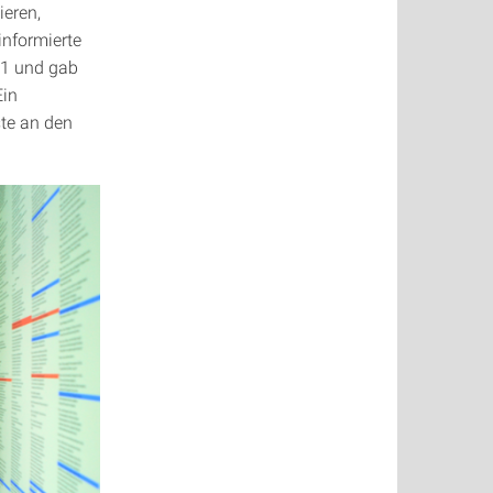
ieren,
informierte
61 und gab
Ein
ste an den