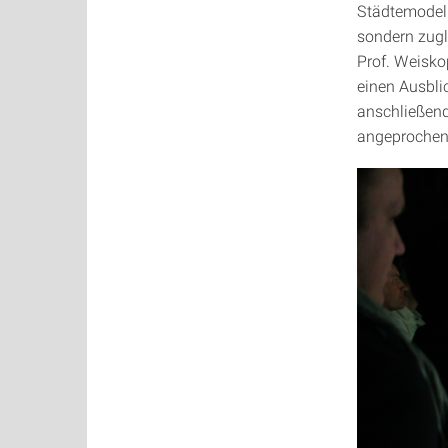
Städtemodell
sondern zugl
Prof. Weisk
einen Ausbli
anschließend
angeproche