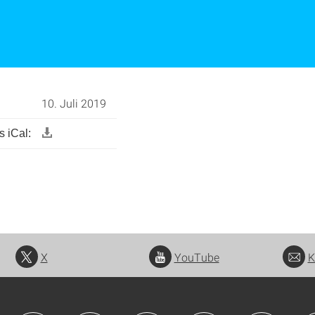
10. Juli 2019
 iCal:
X
YouTube
K