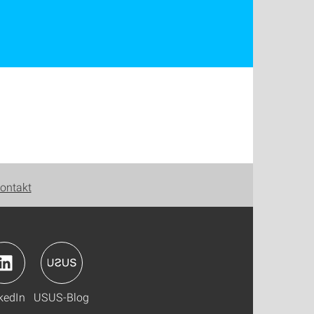
ontakt
kedIn
USUS-Blog