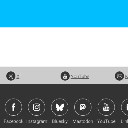
X
YouTube
K
Facebook
Instagram
Bluesky
Mastodon
YouTube
Lin