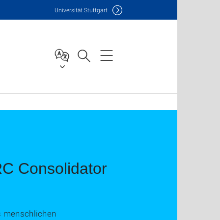
Uni
versität Stuttgart
RC Consolidator
s menschlichen