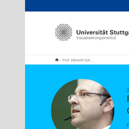
Visualisierungsinstitut
Prof. Albrecht Schmidt erhält ERC Consolidator Grant
2