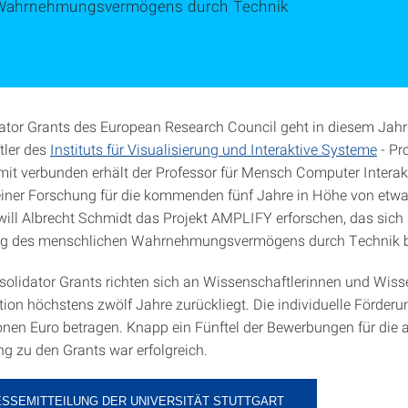
Wahrnehmungsvermögens durch Technik
ator Grants des European Research Council geht in diesem Jahr
tler des
Instituts für Visualisierung und Interaktive Systeme
- Pro
it verbunden erhält der Professor für Mensch Computer Interak
iner Forschung für die kommenden fünf Jahre in Höhe von etwa
will Albrecht Schmidt das Projekt AMPLIFY erforschen, das sich 
ng des menschlichen Wahrnehmungsvermögens durch Technik be
olidator Grants richten sich an Wissenschaftlerinnen und Wisse
ion höchstens zwölf Jahre zurückliegt. Die individuelle Förderu
ionen Euro betragen. Knapp ein Fünftel der Bewerbungen für die a
g zu den Grants war erfolgreich.
ESSEMITTEILUNG DER UNIVERSITÄT STUTTGART