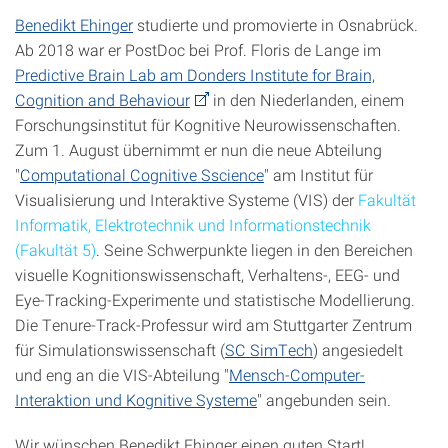
Benedikt Ehinger
studierte und promovierte in Osnabrück.
Ab 2018 war er PostDoc bei Prof. Floris de Lange im
Predictive Brain Lab am Donders Institute for Brain,
Cognition and Behaviour
in den Niederlanden, einem
Forschungsinstitut für Kognitive Neurowissenschaften.
Zum 1. August übernimmt er nun die neue Abteilung
"
Computational Cognitive Sscience
" am Institut für
Visualisierung und Interaktive Systeme (VIS) der
Fakultät
Informatik, Elektrotechnik und Informationstechnik
(Fakultät 5)
. Seine Schwerpunkte liegen in den Bereichen
visuelle Kognitionswissenschaft, Verhaltens-, EEG- und
Eye-Tracking-Experimente und statistische Modellierung.
Die Tenure-Track-Professur wird am Stuttgarter Zentrum
für Simulationswissenschaft (
SC SimTech
) angesiedelt
und eng an die VIS-Abteilung "
Mensch-Computer-
Interaktion und Kognitive Systeme
" angebunden sein.
Wir wünschen Benedikt Ehinger einen guten Start!